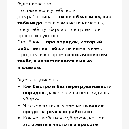
будет красиво.
Но даже если у тебя есть
домработница —
ты не объяснишь, как
тебе надо,
если сама не понимаешь,
где у тебя тут бардак, где грязь, где
просто «неуютно».
Этот блок —
про порядок, который
работает на тебя
, а не выматывает.
Про дом, в котором
женская энергия
течёт, а не застилается пылью
и хламом.
Здесь ты узнаешь:
Как
быстро и без перегруза навести
порядок,
даже если ты ненавидишь
уборку
Что с чем стирать, чем мыть,
какие
средства реально работают
Как не заебаться с уборкой, но при
этом
жить в чистоте и красоте