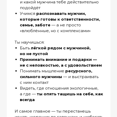
и какой мужчина тебе действительно
подойдёт
Учимся
распознавать мужчин,
которые готовы к ответственности,
семье, заботе
— а не просто
«влюблённые, но с комплексами»
Ты научишься:
Быть
лёгкой рядом с мужчиной,
но не пустой
Принимать внимание и подарки —
не с неловкостью, а с удовольствием
Понимать мышление
ресурсного,
сильного мужчины
— и выстраивать
с ним контакт
Видеть, где отношения экологичные,
а где —
ты опять тащишь на себе, как
всегда
И самое главное — ты перестанешь
искать «хороших по галочкам» и «избегать