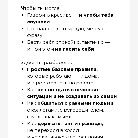
Чтобы ты могла:
Говорить красиво —
и чтобы тебя
слушали
Где надо — дать яркую, меткую
фразу
Вести себя спокойно, тактично —
и при этом
не терять себя
Здесь ты разберёшь:
Простые базовые правила
,
которые работают — и дома,
и в ресторане, и на работе
Как
не попадать в неловкие
ситуации и не создавать их самой
Как
общаться с разными людьми
:
с коллегами, с руководителем,
с малознакомыми
Как
держать такт и границы,
не переходя в холод
и не скатываясь в оправдания